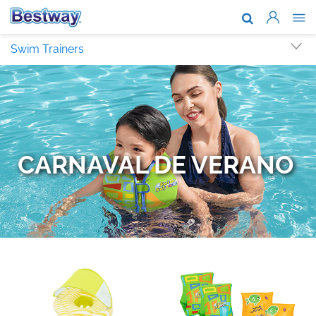
Acerca de n
Swim Trainers
Marcas y te
Soporte
Dónde comp
Noticias
Trabaja con