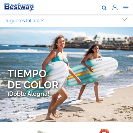
Acerca de n
Juguetes Inflables
Marcas y te
Soporte
Dónde comp
Noticias
Trabaja con