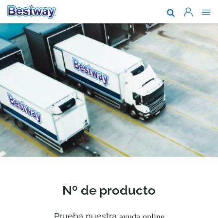
Acerca de n
Marcas y te
Soporte
Dónde comp
Noticias
Trabaja con
Nº de producto
Prueba nuestra
ayuda online